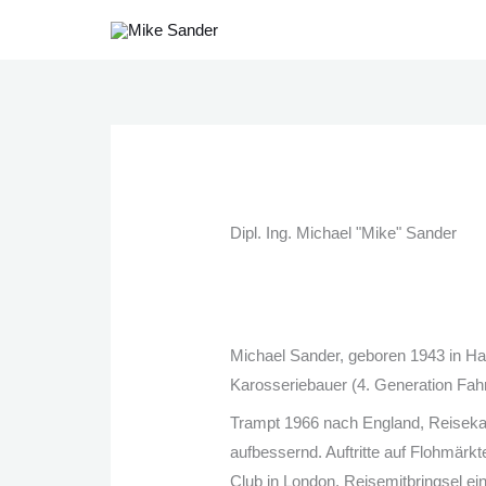
Zum
Inhalt
springen
Dipl. Ing. Michael "Mike" Sander
Michael Sander, geboren 1943 in Ha
Karosseriebauer (4. Generation Fah
Trampt 1966 nach England, Reisek
aufbessernd. Auftritte auf Flohmär
Club in London. Reisemitbringsel ei