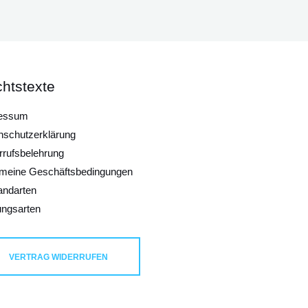
htstexte
essum
nschutzerklärung
rrufsbelehrung
emeine Geschäftsbedingungen
andarten
ungsarten
VERTRAG WIDERRUFEN