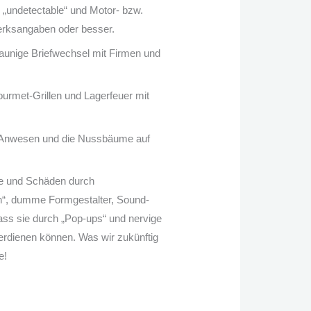
n „undetectable“ und Motor- bzw.
erksangaben oder besser.
aunige Briefwechsel mit Firmen und
ourmet-Grillen und Lagerfeuer mit
in Anwesen und die Nussbäume auf
le und Schäden durch
n“, dumme Formgestalter, Sound-
ass sie durch „Pop-ups“ und nervige
erdienen können. Was wir zukünftig
e!