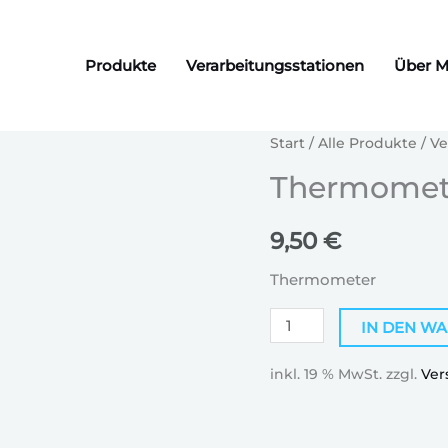
Produkte
Verarbeitungsstationen
Über M
Thermometer
Start
/
Alle Produkte
/
Ve
Menge
Thermomet
9,50
€
Thermometer
IN DEN W
inkl. 19 % MwSt.
zzgl.
Ver