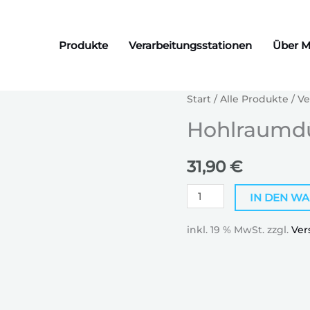
Produkte
Verarbeitungsstationen
Über M
Hohlraumdüse
Start
/
Alle Produkte
/
Ve
Menge
Hohlraumd
31,90
€
IN DEN W
inkl. 19 % MwSt.
zzgl.
Ver